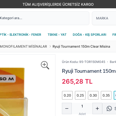
TÜM ALIŞVERİŞLERDE ÜCRETSİZ KARGO
PTİK - ELEKTRONİK - FENER
TEKNE - YAT
DOĞA - KIŞ SPORLARI
FI
MONOFILAMENT MİSİNALAR
Ryuji Tournament 150m Clear Misina
Ürün Kodu:
95-TOR150M045
Bar
Tournament 150m C
Ryuji
265,28 TL
0.20
0.25
0.30
0.35
Miktar
Adet