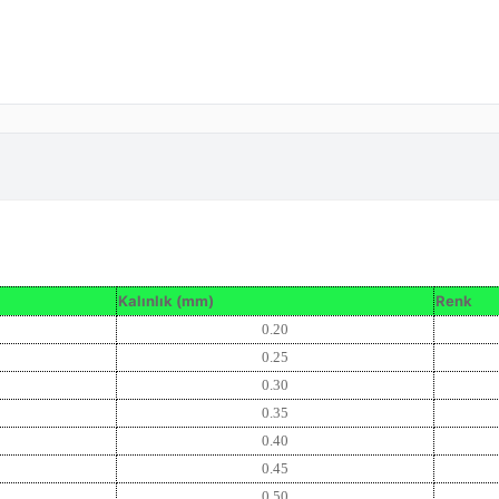
Kalınlık (mm)
Renk
0.20
0.25
0.30
0.35
0.40
0.45
0.50