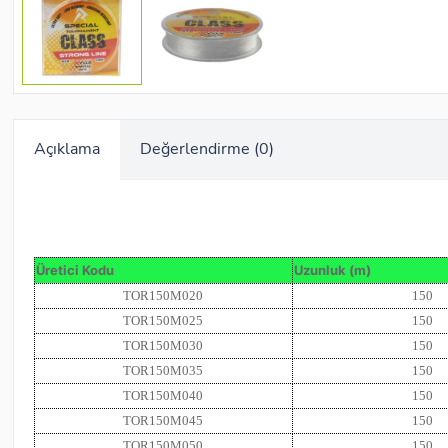
Açıklama
Değerlendirme (0)
Üretici Kodu
Uzunluk (m)
TOR150M020
150
TOR150M025
150
TOR150M030
150
TOR150M035
150
TOR150M040
150
TOR150M045
150
TOR150M050
150