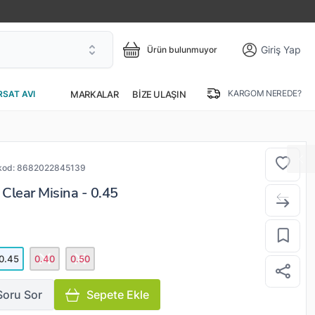
Giriş Yap
Ürün bulunmuyor
KARGOM NEREDE?
MARKALAR
BIZE ULAŞIN
RSAT AVI
kod:
8682022845139
lear Misina - 0.45
0.45
0.40
0.50
Soru Sor
Sepete Ekle