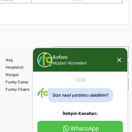
İade ve Değişim
Avfoni
Asg
Müşteri Hizmetleri
Headshot
Sipariş ve Teslimat
Nurgaz
12:22
Funky Camp
Teknik Servis Ödemesi
Funky Chairs
Size nasıl yardımcı olabilirim?
İletişim Kanalları:
WhatsApp