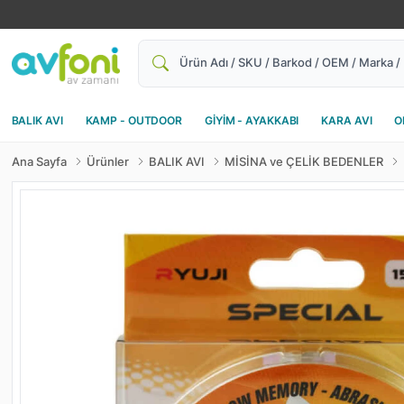
Ara
BALIK AVI
KAMP - OUTDOOR
GİYİM - AYAKKABI
KARA AVI
O
Ana Sayfa
Ürünler
BALIK AVI
MİSİNA ve ÇELİK BEDENLER