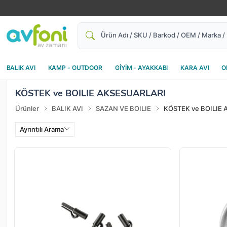
Ara
BALIK AVI
KAMP - OUTDOOR
GİYİM - AYAKKABI
KARA AVI
O
KÖSTEK ve BOILIE AKSESUARLARI
Ürünler
BALIK AVI
SAZAN VE BOILIE
KÖSTEK ve BOILIE
Ayrıntılı Arama