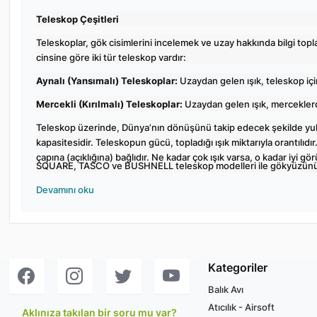
Teleskop Çeşitleri
Teleskoplar, gök cisimlerini incelemek ve uzay hakkında bilgi toplam
cinsine göre iki tür teleskop vardır:
Aynalı (Yansımalı) Teleskoplar:
Uzaydan gelen ışık, teleskop içi
Mercekli (Kırılmalı) Teleskoplar:
Uzaydan gelen ışık, mercekler
Teleskop üzerinde, Dünya’nın dönüşünü takip edecek şekilde yukar
kapasitesidir. Teleskopun gücü, topladığı ışık miktarıyla orantılıd
çapına (açıklığına) bağlıdır. Ne kadar çok ışık varsa, o kadar iyi gör
SQUARE, TASCO ve BUSHNELL teleskop modelleri ile gökyüzünü
Devamını oku
Kategoriler
Balık Avı
Atıcılık - Airsoft
Aklınıza takılan bir soru mu var?