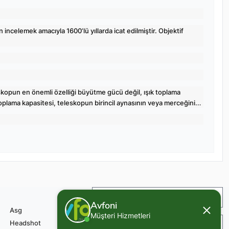
 incelemek amacıyla 1600’lü yıllarda icat edilmiştir. Objektif
kopun en önemli özelliği büyütme gücü değil, ışık toplama
k toplama kapasitesi, teleskopun birincil aynasının veya merceğinin
İade ve Değişim
Avfoni
Asg
Müşteri Hizmetleri
Headshot
Sipariş ve Teslimat