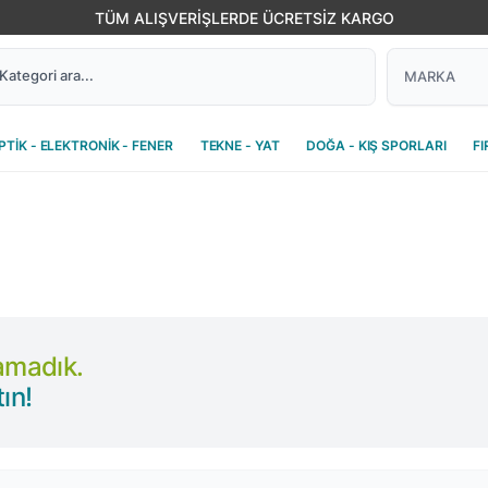
TÜM ALIŞVERİŞLERDE ÜCRETSİZ KARGO
PTİK - ELEKTRONİK - FENER
TEKNE - YAT
DOĞA - KIŞ SPORLARI
FI
lamadık.
ın!