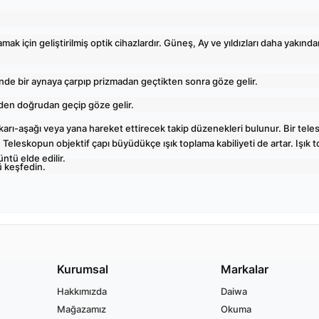
ak için geliştirilmiş optik cihazlardır. Güneş, Ay ve yıldızları daha yakından
nde bir aynaya çarpıp prizmadan geçtikten sonra göze gelir.
den doğrudan geçip göze gelir.
ı-aşağı veya yana hareket ettirecek takip düzenekleri bulunur. Bir teles
ır. Teleskopun objektif çapı büyüdükçe ışık toplama kabiliyeti de artar. Işı
üntü elde edilir.
 keşfedin.
Kurumsal
Markalar
Hakkımızda
Daiwa
Mağazamız
Okuma