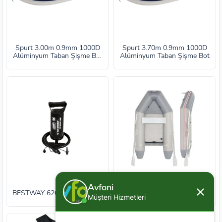
Spurt 3.00m 0.9mm 1000D
Spurt 3.70m 0.9mm 1000D
Alüminyum Taban Şişme Bot
Alüminyum Taban Şişme Bot
SPURT
Bestway 65047 Caspian Pro
Avfoni
BESTWAY 62003 El Pompası
2.80m Air Deck Taban Şişme
Müşteri Hizmetleri
Bot