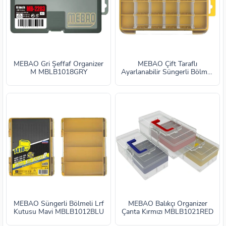
MEBAO Gri Şeffaf Organizer
MEBAO Çift Taraflı
M MBLB1018GRY
Ayarlanabilir Süngerli Bölmeli
Sarı MBLB1019YLW
MEBAO Süngerli Bölmeli Lrf
MEBAO Balıkçı Organizer
Kutusu Mavi MBLB1012BLU
Çanta Kırmızı MBLB1021RED