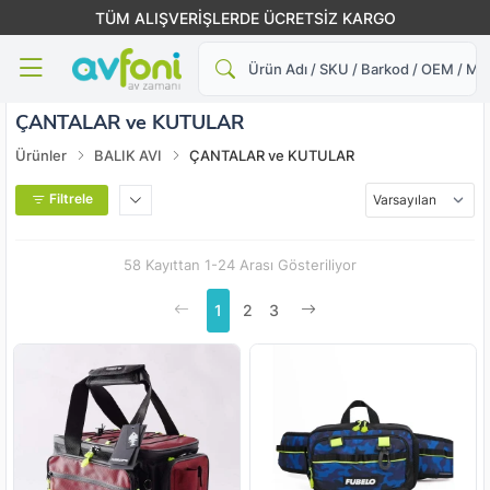
PEŞİN FİYATINA 3 TAKSİT
Ara
ÇANTALAR ve KUTULAR
Ürünler
BALIK AVI
ÇANTALAR ve KUTULAR
Filtrele
58 Kayıttan 1-24 Arası Gösteriliyor
1
2
3