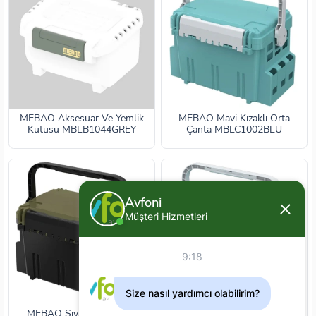
MEBAO Aksesuar Ve Yemlik
MEBAO Mavi Kızaklı Orta
Kutusu MBLB1044GREY
Çanta MBLC1002BLU
Avfoni
Müşteri Hizmetleri
9:18
Size nasıl yardımcı olabilirim?
MEBAO Siyah Çok İşlevli
MEBAO Mavi Çok İşlevli