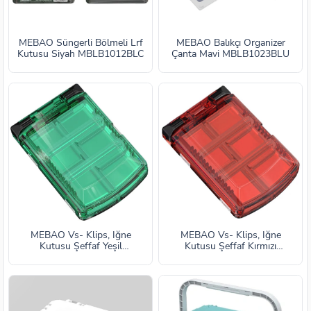
MEBAO Süngerli Bölmeli Lrf
MEBAO Balıkçı Organizer
Kutusu Siyah MBLB1012BLC
Çanta Mavi MBLB1023BLU
MEBAO Vs- Klips, İğne
MEBAO Vs- Klips, İğne
Kutusu Şeffaf Yeşil
Kutusu Şeffaf Kırmızı
MBLB1042GRN
MBLB1043RED