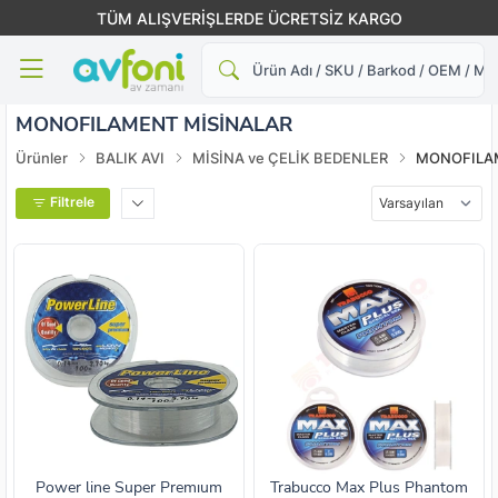
TÜM ALIŞVERİŞLERDE ÜCRETSİZ KARGO
Ara
MONOFILAMENT MİSİNALAR
Ürünler
BALIK AVI
MİSİNA ve ÇELİK BEDENLER
MONOFILA
Filtrele
Power line Super Premıum
Trabucco Max Plus Phantom