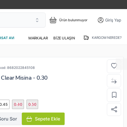
Giriş Yap
Ürün bulunmuyor
KARGOM NEREDE?
MARKALAR
BIZE ULAŞIN
RSAT AVI
kod:
8682022845108
lear Misina - 0.30
0.45
0.40
0.50
Soru Sor
Sepete Ekle