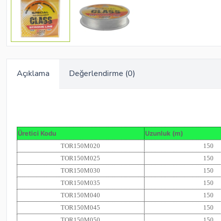
Açıklama
Değerlendirme (0)
Üretici Kodu
Uzunluk (m)
TOR150M020
150
TOR150M025
150
TOR150M030
150
TOR150M035
150
TOR150M040
150
TOR150M045
150
TOR150M050
150