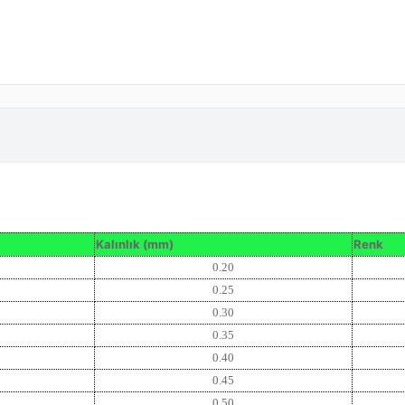
Kalınlık (mm)
Renk
0.20
0.25
0.30
0.35
0.40
0.45
0.50