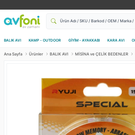
Ara
BALIK AVI
KAMP - OUTDOOR
GİYİM - AYAKKABI
KARA AVI
O
Ana Sayfa
Ürünler
BALIK AVI
MİSİNA ve ÇELİK BEDENLER