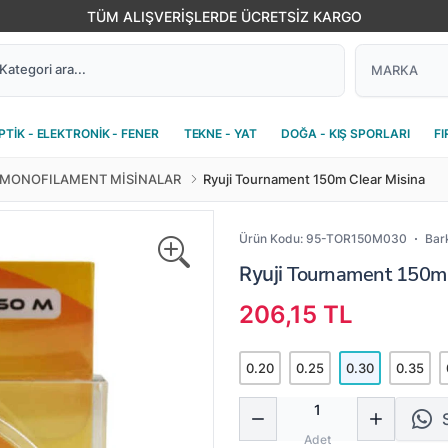
TÜM ALIŞVERİŞLERDE ÜCRETSİZ KARGO
PTİK - ELEKTRONİK - FENER
TEKNE - YAT
DOĞA - KIŞ SPORLARI
FI
MONOFILAMENT MİSİNALAR
Ryuji Tournament 150m Clear Misina
Ürün Kodu:
95-TOR150M030
Bar
Tournament 150m C
Ryuji
206,15 TL
0.20
0.25
0.30
0.35
Miktar
Adet