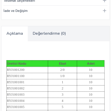
Teslimat Seçenekleri
İade ve Değişim
Açıklama
Değerlendirme (0)
Üretici Kodu
Ebat
Adet
RYJ1001200
2/0
10
RYJ1001100
1/0
10
RYJ1001001
1
10
RYJ1001002
2
10
RYJ1001003
3
10
RYJ1001004
4
10
RYJ1001005
5
10