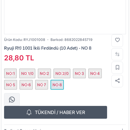
Ürün Kodu:
RYJ1001008
Barkod:
8682022845719
Ryuji
RYJ 1001 İkili Fırdöndü (10 Adet) - NO 8
28,80 TL
NO:1
NO 1/0
NO:2
NO:2/0
NO 3
NO:4
NO 5
NO:6
NO 7
NO:8
TÜKENDİ / HABER VER