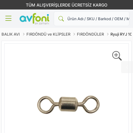
TÜM ALIŞVERİŞLERDE ÜCRETSİZ KARGO
Ara
BALIK AVI
FIRDÖNDÜ ve KLİPSLER
FIRDÖNDÜLER
Ryuji RYJ 10