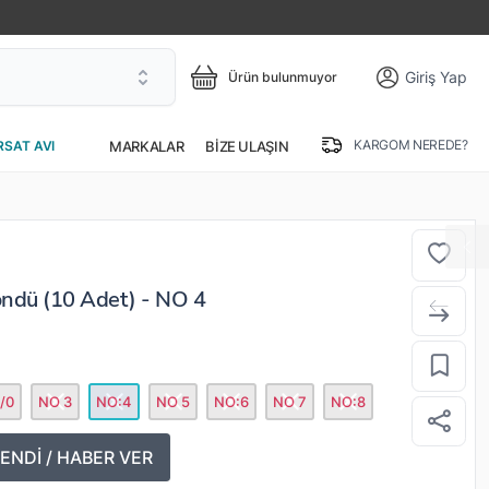
Giriş Yap
Ürün bulunmuyor
KARGOM NEREDE?
MARKALAR
BIZE ULAŞIN
RSAT AVI
döndü (10 Adet) - NO 4
/0
NO 3
NO:4
NO 5
NO:6
NO 7
NO:8
ENDİ / HABER VER