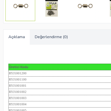
Açıklama
Değerlendirme (0)
Üretici Kodu
RYJ1001200
RYJ1001100
RYJ1001001
RYJ1001002
RYJ1001003
RYJ1001004
RYJ1001005