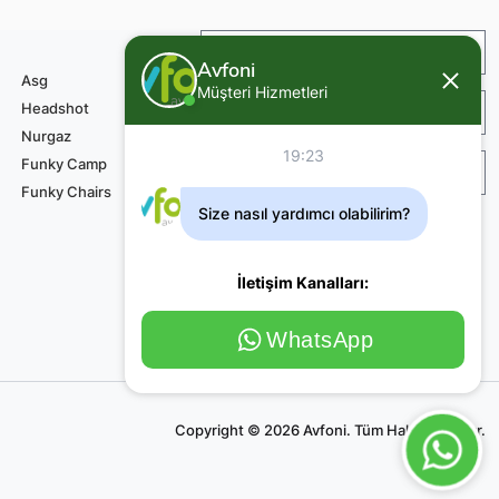
İade ve Değişim
Avfoni
Asg
Müşteri Hizmetleri
Headshot
Sipariş ve Teslimat
Nurgaz
19:23
Funky Camp
Teknik Servis Ödemesi
Funky Chairs
Size nasıl yardımcı olabilirim?
İletişim Kanalları:
WhatsApp
Copyright © 2026 Avfoni. Tüm Haklar Saklıdır.