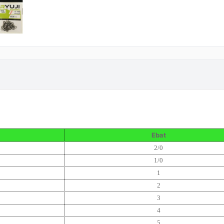
Ebat
2/0
1/0
1
2
3
4
5