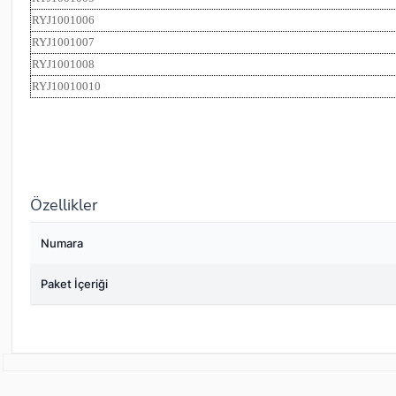
RYJ1001006
RYJ1001007
RYJ1001008
RYJ10010010
Özellikler
Numara
Paket İçeriği