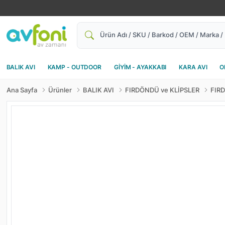
Ara
BALIK AVI
KAMP - OUTDOOR
GİYİM - AYAKKABI
KARA AVI
O
Ana Sayfa
Ürünler
BALIK AVI
FIRDÖNDÜ ve KLİPSLER
FIR