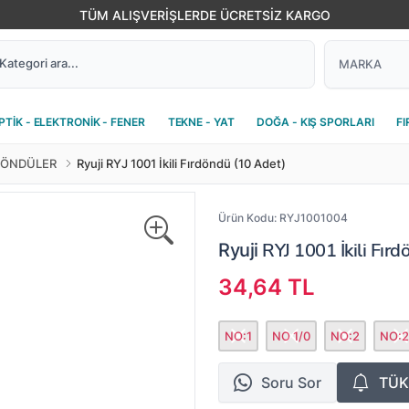
TÜM ALIŞVERİŞLERDE ÜCRETSİZ KARGO
PTİK - ELEKTRONİK - FENER
TEKNE - YAT
DOĞA - KIŞ SPORLARI
FI
DÖNDÜLER
Ryuji RYJ 1001 İkili Fırdöndü (10 Adet)
Ürün Kodu:
RYJ1001004
RYJ 1001 İkili Fır
Ryuji
34,64 TL
NO:1
NO 1/0
NO:2
NO:2
Soru Sor
TÜK