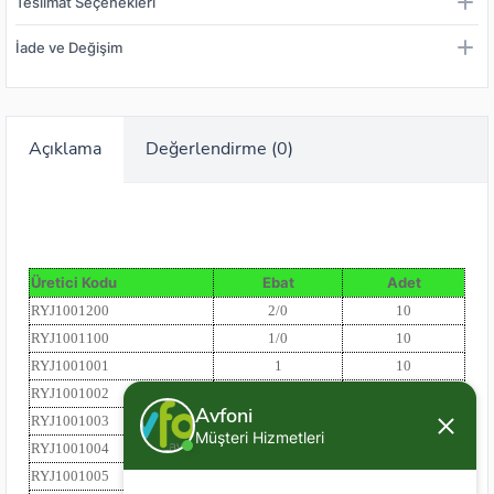
Teslimat Seçenekleri
İade ve Değişim
Açıklama
Değerlendirme (0)
Üretici Kodu
Ebat
Adet
RYJ1001200
2/0
10
RYJ1001100
1/0
10
RYJ1001001
1
10
RYJ1001002
2
10
Avfoni
RYJ1001003
3
10
Müşteri Hizmetleri
RYJ1001004
4
10
RYJ1001005
5
10