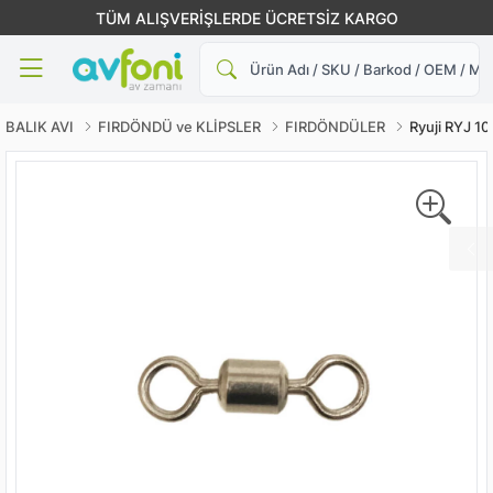
TÜM ALIŞVERİŞLERDE ÜCRETSİZ KARGO
Ara
BALIK AVI
FIRDÖNDÜ ve KLİPSLER
FIRDÖNDÜLER
Ryuji RYJ 10