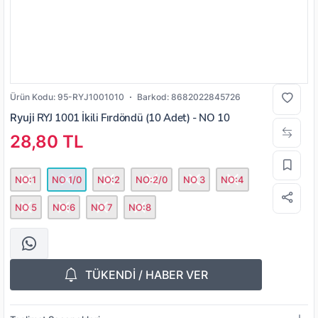
Ürün Kodu:
95-RYJ1001010
Barkod:
8682022845726
Ryuji
RYJ 1001 İkili Fırdöndü (10 Adet) - NO 10
28,80 TL
NO:1
NO 1/0
NO:2
NO:2/0
NO 3
NO:4
NO 5
NO:6
NO 7
NO:8
TÜKENDİ / HABER VER