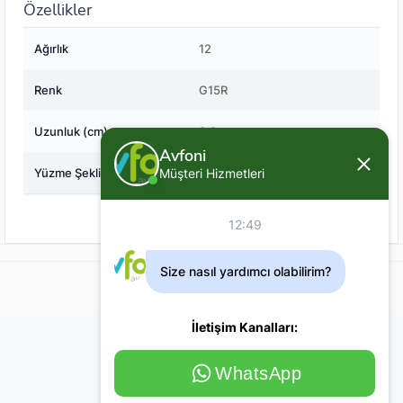
Özellikler
Ağırlık
12
Renk
G15R
Uzunluk (cm)
9.8
Avfoni
Müşteri Hizmetleri
Yüzme Şekli
Yüzen (Floating)
12:49
Size nasıl yardımcı olabilirim?
İletişim Kanalları:
WhatsApp