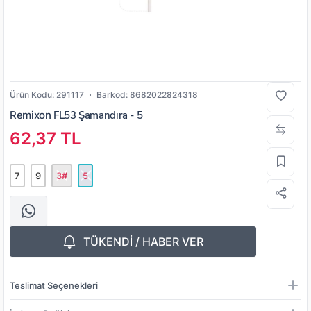
Ürün Kodu:
291117
Barkod:
8682022824318
Remixon
FL53 Şamandıra - 5
62,37 TL
7
9
3#
5
TÜKENDİ / HABER VER
Teslimat Seçenekleri