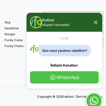
İade ve Değişim
Avfoni
Asg
Müşteri Hizmetleri
Headshot
Sipariş ve Teslimat
Nurgaz
13:00
Funky Camp
Teknik Servis Ödemesi
Funky Chairs
Size nasıl yardımcı olabilirim?
İletişim Kanalları:
WhatsApp
Copyright © 2026 Avfoni. Tüm Haklar Saklıdır.