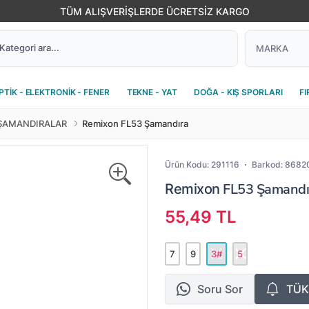
TÜM ALIŞVERİŞLERDE ÜCRETSİZ KARGO
PTİK - ELEKTRONİK - FENER
TEKNE - YAT
DOĞA - KIŞ SPORLARI
FI
ŞAMANDIRALAR
Remixon FL53 Şamandıra
Ürün Kodu:
291116
Barkod:
8682
FL53 Şamandır
Remixon
55,49 TL
7
9
3#
5
Soru Sor
TÜK