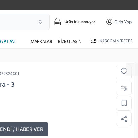
Giriş Yap
Ürün bulunmuyor
KARGOM NEREDE?
MARKALAR
BIZE ULAŞIN
RSAT AVI
022824301
a - 3
ENDİ / HABER VER