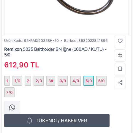
Ürün Kodu:
95-RMX9035BH-50
Barkod:
8682022841896
Remixon
9035 Baitholder BN İğne (100AD / KUTU) -
5/0
612,90 TL
1
1/0
2
2/0
3#
3/0
4/0
5/0
6/0
7/0
TÜKENDİ / HABER VER