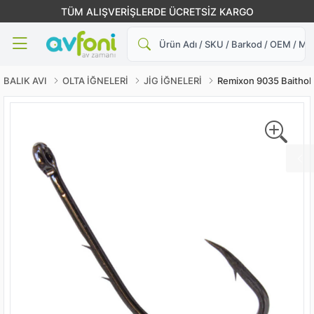
TÜM ALIŞVERİŞLERDE ÜCRETSİZ KARGO
Ara
BALIK AVI
OLTA İĞNELERİ
JİG İĞNELERİ
Remixon 9035 Baithol