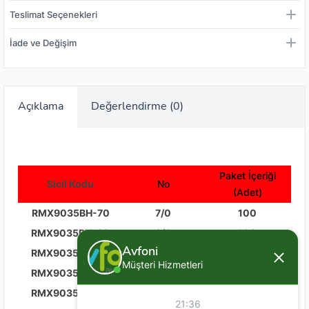
Teslimat Seçenekleri
İade ve Değişim
Açıklama
Değerlendirme (0)
Paket İçeriği
Sicil Kodu
No
(Adet)
RMX9035BH-70
7/0
100
RMX9035BH-60
6/0
100
Avfoni
RMX9035BH-50
5/0
100
Müşteri Hizmetleri
RMX9035BH-40
4/0
100
RMX9035BH-30
3/0
100
21:36