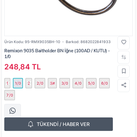
Ürün Kodu:
95-RMX9035BH-10
Barkod:
8682022841933
Remixon
9035 Baitholder BN İğne (100AD / KUTU) -
1/0
248,84 TL
1
1/0
2
2/0
3#
3/0
4/0
5/0
6/0
7/0
TÜKENDİ / HABER VER