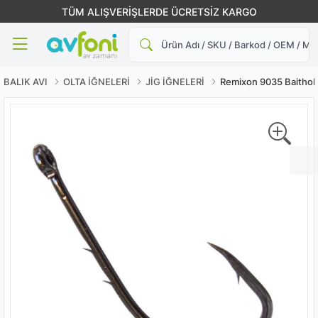
TÜM ALIŞVERİŞLERDE ÜCRETSİZ KARGO
Ara
BALIK AVI
OLTA İĞNELERİ
JİG İĞNELERİ
Remixon 9035 Baithol