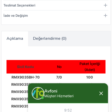
Teslimat Seçenekleri
İade ve Değişim
Açıklama
Değerlendirme (0)
Paket İçeriği
Sicil Kodu
No
(Adet)
RMX9035BH-70
7/0
100
RMX9035BH-60
6/0
100
Avfoni
RMX9035BH-50
5/0
100
Müşteri Hizmetleri
RMX9035BH-40
4/0
100
RMX9035BH-30
3/0
100
9:52