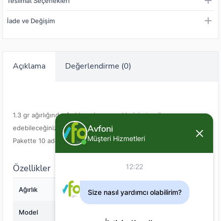
Teslimat Seçenekleri
İade ve Değişim
Açıklama
Değerlendirme (0)
1.3 gr ağırlığında, farklı renk seçenekleriyle tercih
Avfoni
edebileceğiniz zokalı iğne ve jigler ie kullanılabilecek kurt yem
Müşteri Hizmetleri
Pakette 10 adet
Özellikler
12:22
Ağırlık
1.3
Size nasıl yardımcı olabilirim?
Model
03