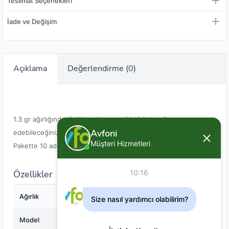
Teslimat Seçenekleri
İade ve Değişim
Açıklama
Değerlendirme (0)
1.3 gr ağırlığında, farklı renk seçenekleriyle tercih
Avfoni
edebileceğiniz zokalı iğne ve jigler ie kullanılabilecek kurt yem
Müşteri Hizmetleri
Pakette 10 adet
Özellikler
10:16
Ağırlık
1.3
Size nasıl yardımcı olabilirim?
Model
01