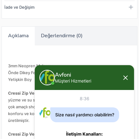
İade ve Değişim
Açıklama
Değerlendirme (0)
3mm Neopren Malzeme
Önde Dikey Fermuar
Avfoni
Yetişkin Boy
Müşteri Hizmetleri
Cressi Zip Vest
, dalış kıyafeti altında iç termal giysi olarak veya
8:36
yüzme ve su sporları için teknik bir mayo olarak kullanıma uygun
çok amaçlı shorty. Dış yüzeyi jarse kaplama, iç yüzeyi yüksek ısı
konforu ve kolay giyim sağlayan metalit kaplama neoprenden
Size nasıl yardımcı olabilirim?
üretilmiştir.
İletişim Kanalları:
Cressi Zip Vest
sıfır kol kesimi sayesinde kolların hereketini