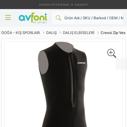
PEŞİN FİYATINA 3 TAKSİT
Ara
DOĞA - KIŞ SPORLARI
DALIŞ
DALIŞ ELBİSELERİ
Cressi Zip Ves