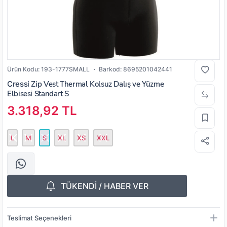
Ürün Kodu:
193-1777SMALL
Barkod:
8695201042441
Cressi
Zip Vest Thermal Kolsuz Dalış ve Yüzme
Elbisesi Standart S
3.318,92 TL
L
M
S
XL
XS
XXL
TÜKENDİ / HABER VER
Teslimat Seçenekleri