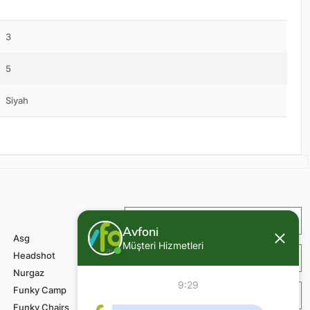
3
5
Siyah
İade ve Değişim
Avfoni
Asg
Müşteri Hizmetleri
Headshot
Sipariş ve Teslimat
Nurgaz
9:29
Funky Camp
Teknik Servis Ödemesi
Funky Chairs