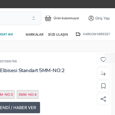
Giriş Yap
Ürün bulunmuyor
KARGOM NEREDE?
MARKALAR
BIZE ULAŞIN
RSAT AVI
201086766
 Elbisesi Standart 5MM-NO:2
M-NO:3
5MM-NO:4
ENDİ / HABER VER