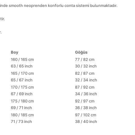
vresinde smooth neoprenden konforlu conta sistemi bulunmaktadır.
ir.
.
Boy
Göğüs
160 / 165 cm
77 / 82 cm
63 / 65 inch
30 / 32 inch
165 / 170 cm
82 / 87 cm
65 / 67 inch
32 / 34 inch
170 / 175 cm
87 / 92 cm
67 / 69 inch
34 / 36 inch
175 / 180 cm
92 / 97 cm
69 / 71 inch
36 / 38 inch
180 / 185 cm
97 / 102 cm
71 / 73 inch
38 / 40 inch