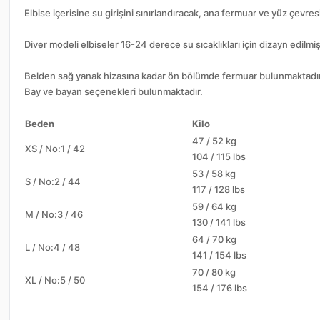
Elbise içerisine su girişini sınırlandıracak, ana fermuar ve yüz çe
Diver modeli elbiseler 16-24 derece su sıcaklıkları için dizayn edilmişt
Belden sağ yanak hizasına kadar ön bölümde fermuar bulunmaktadır
Bay ve bayan seçenekleri bulunmaktadır.
Beden
Kilo
47 / 52 kg
XS / No:1 / 42
104 / 115 lbs
53 / 58 kg
S / No:2 / 44
117 / 128 lbs
59 / 64 kg
M / No:3 / 46
130 / 141 lbs
64 / 70 kg
L / No:4 / 48
141 / 154 lbs
70 / 80 kg
XL / No:5 / 50
154 / 176 lbs