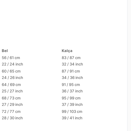
Bel
Kalça
56 / 61 cm
83 / 87 cm
22 / 24 inch
32 / 34 inch
60 / 65 cm
87 / 91 cm
24 / 26 inch
34 / 36 inch
64 / 69 cm
91 / 95 cm
25 / 27 inch
36 / 37 inch
68 / 73 cm
95 / 99 cm
27 / 29 inch
37 / 39 inch
72 / 77 cm
99 / 103 cm
28 / 30 inch
39 / 41 inch