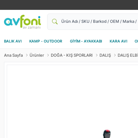
Ara
BALIK AVI
KAMP - OUTDOOR
GİYİM - AYAKKABI
KARA AVI
O
Ana Sayfa
Ürünler
DOĞA - KIŞ SPORLARI
DALIŞ
DALIŞ ELB