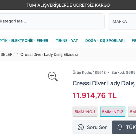
TÜM ALIŞVERİŞLERDE ÜCRETSİZ KARGO
PTİK - ELEKTRONİK - FENER
TEKNE - YAT
DOĞA - KIŞ SPORLARI
FI
İSELERİ
Cressi Diver Lady Dalış Elbisesi
Ürün Kodu:
185618
Barkod:
8695
Diver Lady Dalış
Cressi
11.914,76 TL
5MM-NO:1
5MM-NO:2
5M
Soru Sor
TÜK