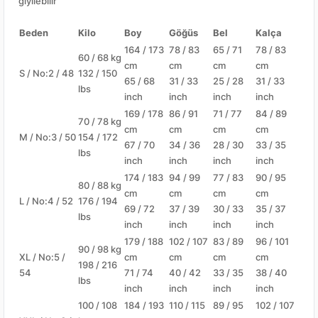
giyilebilir
Beden
Kilo
Boy
Göğüs
Bel
Kalça
164 / 173
78 / 83
65 / 71
78 / 83
60 / 68 kg
cm
cm
cm
cm
S / No:2 / 48
132 / 150
65 / 68
31 / 33
25 / 28
31 / 33
lbs
inch
inch
inch
inch
169 / 178
86 / 91
71 / 77
84 / 89
70 / 78 kg
cm
cm
cm
cm
M / No:3 / 50
154 / 172
67 / 70
34 / 36
28 / 30
33 / 35
lbs
inch
inch
inch
inch
174 / 183
94 / 99
77 / 83
90 / 95
80 / 88 kg
cm
cm
cm
cm
L / No:4 / 52
176 / 194
69 / 72
37 / 39
30 / 33
35 / 37
lbs
inch
inch
inch
inch
179 / 188
102 / 107
83 / 89
96 / 101
90 / 98 kg
XL / No:5 /
cm
cm
cm
cm
198 / 216
54
71 / 74
40 / 42
33 / 35
38 / 40
lbs
inch
inch
inch
inch
100 / 108
184 / 193
110 / 115
89 / 95
102 / 107