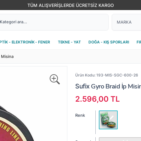
TÜM ALIŞVERİŞLERDE ÜCRETSİZ KARGO
PTİK - ELEKTRONİK - FENER
TEKNE - YAT
DOĞA - KIŞ SPORLARI
FI
p Misina
Ürün Kodu:
193-MIS-SGC-600-26
Gyro Braid İp Mi
Sufix
2.596,00 TL
Renk