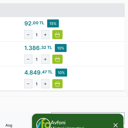
92
,00 TL
15%
1.386
,32 TL
10%
4.849
,47 TL
10%
İade ve Değişim
Avfoni
Asg