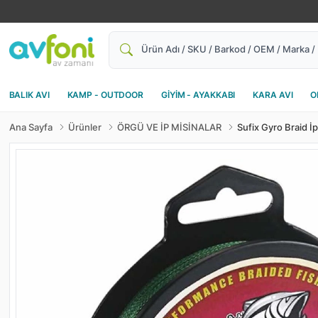
Ara
BALIK AVI
KAMP - OUTDOOR
GİYİM - AYAKKABI
KARA AVI
O
Ana Sayfa
Ürünler
ÖRGÜ VE İP MİSİNALAR
Sufix Gyro Braid İ