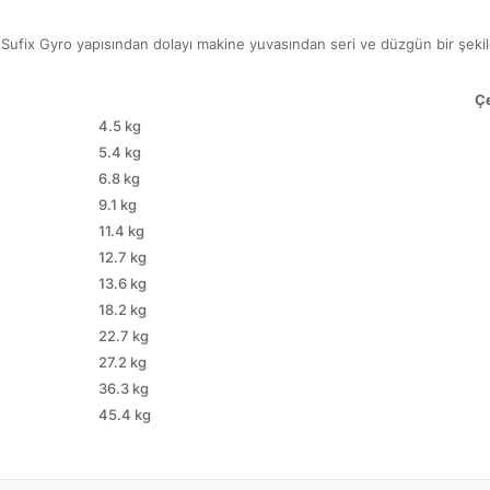
ur. Sufix Gyro yapısından dolayı makine yuvasından seri ve düzgün bir şekil
Çe
4.5 kg
5.4 kg
6.8 kg
9.1 kg
11.4 kg
12.7 kg
13.6 kg
18.2 kg
22.7 kg
27.2 kg
36.3 kg
45.4 kg