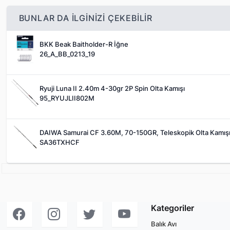
BUNLAR DA ILGINIZI ÇEKEBILIR
BKK Beak Baitholder-R İğne
26_A_BB_0213_19
Ryuji Luna II 2.40m 4-30gr 2P Spin Olta Kamışı
95_RYUJLII802M
DAIWA Samurai CF 3.60M, 70-150GR, Teleskopik Olta Kamış
SA36TXHCF
Kategoriler
Balık Avı