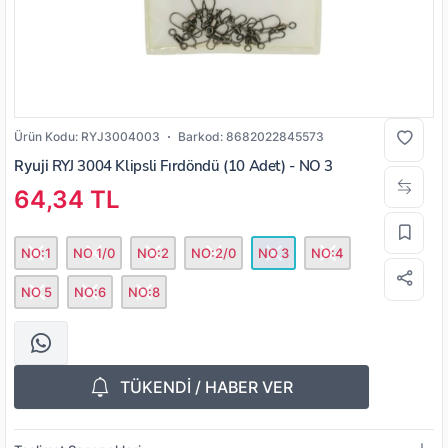
Ürün Kodu:
RYJ3004003
Barkod:
8682022845573
Ryuji
RYJ 3004 Klipsli Fırdöndü (10 Adet) - NO 3
64,34 TL
NO:1
NO 1/0
NO:2
NO:2/0
NO 3
NO:4
NO 5
NO:6
NO:8
TÜKENDİ / HABER VER