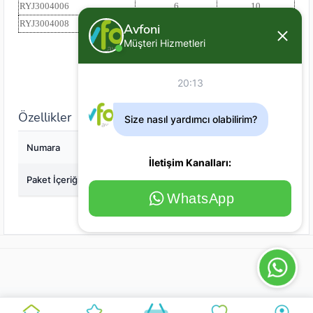
RYJ3004006
6
10
RYJ3004008
8
10
Avfoni
Müşteri Hizmetleri
20:13
Özellikler
Size nasıl yardımcı olabilirim?
Numara
3
İletişim Kanalları:
Paket İçeriği
10
WhatsApp