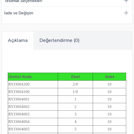
Teslimat Seçenekleri
İade ve Değişim
Açıklama
Değerlendirme (0)
Üretici Kodu
Ebat
Adet
RYJ3004200
2/0
10
RYJ3004100
1/0
10
RYJ3004001
1
10
RYJ3004002
2
10
RYJ3004003
3
10
RYJ3004004
4
10
RYJ3004005
5
10