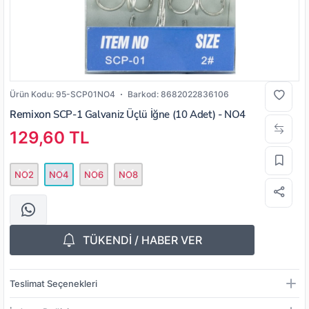
Ürün Kodu:
95-SCP01NO4
Barkod:
8682022836106
Remixon
SCP-1 Galvaniz Üçlü İğne (10 Adet) - NO4
129,60 TL
NO2
NO4
NO6
NO8
TÜKENDİ / HABER VER
Teslimat Seçenekleri