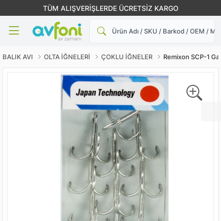
TÜM ALIŞVERİŞLERDE ÜCRETSİZ KARGO
Ara
BALIK AVI
OLTA İĞNELERİ
ÇOKLU İĞNELER
Remixon SCP-1 Gal