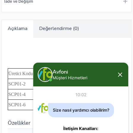
İade ve Değişim
Açıklama
Değerlendirme (0)
Avfoni
Üretici Kodu
Ebat
Müşteri Hizmetleri
SCP01-2
02
SCP01-4
04
10:02
SCP01-6
06
Size nasıl yardımcı olabilirim?
Özellikler
İletişim Kanalları: