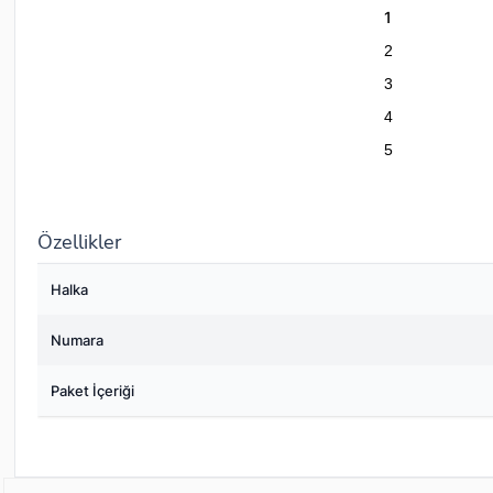
1
2
3
4
5
Özellikler
Halka
Numara
Paket İçeriği