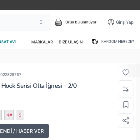
Giriş Yap
Ürün bulunmuyor
KARGOM NEREDE?
MARKALAR
BIZE ULAŞIN
RSAT AVI
2022828767
Hook Serisi Olta İğnesi - 2/0
4#
5
ENDİ / HABER VER