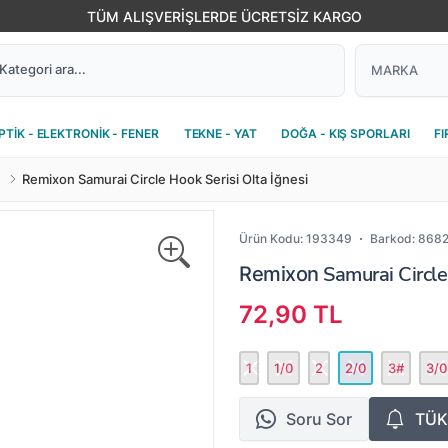
TÜM ALIŞVERİŞLERDE ÜCRETSİZ KARGO
PTİK - ELEKTRONİK - FENER
TEKNE - YAT
DOĞA - KIŞ SPORLARI
FI
Remixon Samurai Circle Hook Serisi Olta İğnesi
Ürün Kodu:
193349
Barkod:
868
Samurai Circle 
Remixon
72,90 TL
1
1/0
2
2/0
3#
3/0
Soru Sor
TÜK