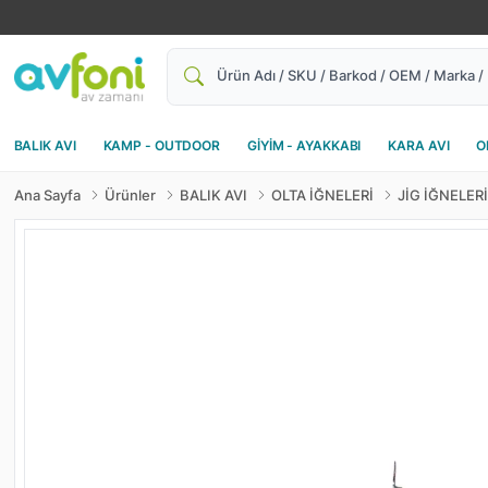
Ara
BALIK AVI
KAMP - OUTDOOR
GİYİM - AYAKKABI
KARA AVI
O
Ana Sayfa
Ürünler
BALIK AVI
OLTA İĞNELERİ
JİG İĞNELERİ