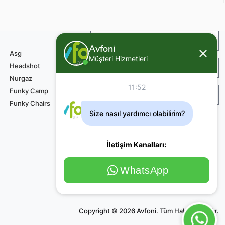
İade ve Değişim
Avfoni
Asg
Müşteri Hizmetleri
Headshot
Sipariş ve Teslimat
Nurgaz
11:52
Funky Camp
Teknik Servis Ödemesi
Funky Chairs
Size nasıl yardımcı olabilirim?
İletişim Kanalları:
WhatsApp
Copyright © 2026 Avfoni. Tüm Haklar Saklıdır.