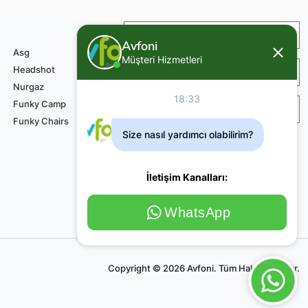
İade ve Değişim
Avfoni
Asg
Müşteri Hizmetleri
Headshot
Sipariş ve Teslimat
Nurgaz
18:33
Funky Camp
Teknik Servis Ödemesi
Funky Chairs
Size nasıl yardımcı olabilirim?
İletişim Kanalları:
WhatsApp
Copyright © 2026 Avfoni. Tüm Haklar Saklıdır.