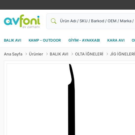
Ara
BALIK AVI
KAMP - OUTDOOR
GİYİM - AYAKKABI
KARA AVI
O
Ana Sayfa
Ürünler
BALIK AVI
OLTA İĞNELERİ
JİG İĞNELERİ