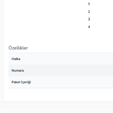
1
2
3
4
Özellikler
Halka
Numara
Paket İçeriği