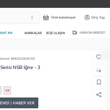
Giriş Yap
Ürün bulunmuyor
KARGOM NEREDE?
MARKALAR
BIZE ULAŞIN
RSAT AVI
Barkod:
8682022828705
erisi NSB İğne - 3
4#
ENDİ / HABER VER