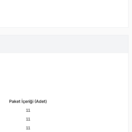
Paket İçeriği (Adet)
11
11
11