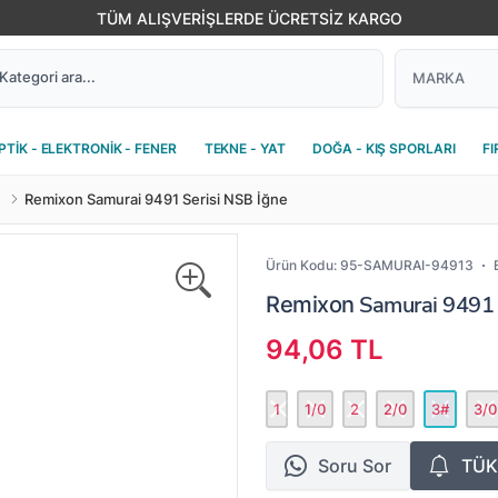
TÜM ALIŞVERİŞLERDE ÜCRETSİZ KARGO
PTİK - ELEKTRONİK - FENER
TEKNE - YAT
DOĞA - KIŞ SPORLARI
FI
Remixon Samurai 9491 Serisi NSB İğne
Ürün Kodu:
95-SAMURAI-94913
Samurai 9491 S
Remixon
94,06 TL
1
1/0
2
2/0
3#
3/0
Soru Sor
TÜK