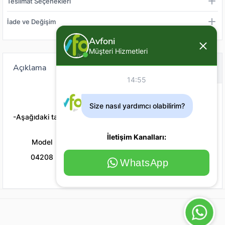
Teslimat Seçenekleri
İade ve Değişim
Avfoni
Müşteri Hizmetleri
Açıklama
Değerlendirme (0)
14:55
Size nasıl yardımcı olabilirim?
-Aşağıdaki tablo ürünün tüm renkleri için geçerli bir tablodur.
İletişim Kanalları:
Model
Ağırlık (gr)
Yüzme Şekli
04208
21
-
WhatsApp