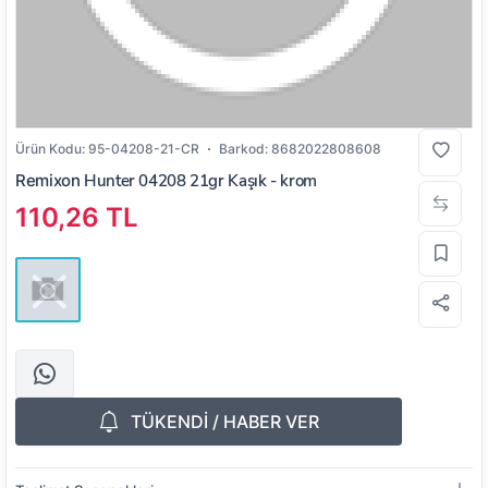
Ürün Kodu:
95-04208-21-CR
Barkod:
8682022808608
Remixon
Hunter 04208 21gr Kaşık - krom
110,26 TL
TÜKENDİ / HABER VER