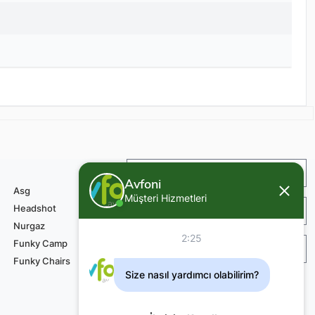
İade ve Değişim
Avfoni
Asg
Müşteri Hizmetleri
Headshot
Sipariş ve Teslimat
Nurgaz
2:25
Funky Camp
Teknik Servis Ödemesi
Funky Chairs
Size nasıl yardımcı olabilirim?