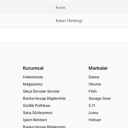
Krom
Batan (Sinking)
Kurumsal
Markalar
Hakkımızda
Daiwa
Mağazamız
Okuma
Sıkça Sorulan Sorular
Fiish
Banka Hesap Bilgilerimiz
Savage Gear
r
Gizlilik Politikası
5.11
Satış Sözleşmesi
Lowa
İşlem Rehberi
Hatsan
Banka Hesap Bilgilerimiz