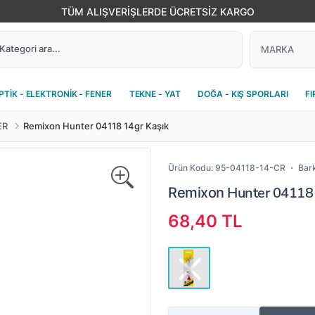
TÜM ALIŞVERİŞLERDE ÜCRETSİZ KARGO
PTİK - ELEKTRONİK - FENER
TEKNE - YAT
DOĞA - KIŞ SPORLARI
FI
ER
Remixon Hunter 04118 14gr Kaşık
Ürün Kodu:
95-04118-14-CR
Bar
Hunter 04118 
Remixon
68,40 TL