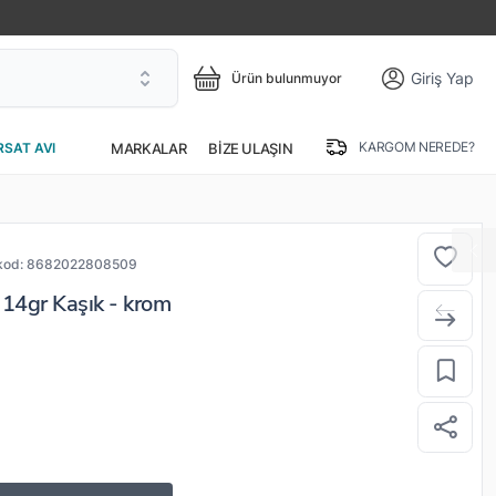
Giriş Yap
Ürün bulunmuyor
KARGOM NEREDE?
MARKALAR
BIZE ULAŞIN
RSAT AVI
kod:
8682022808509
14gr Kaşık - krom