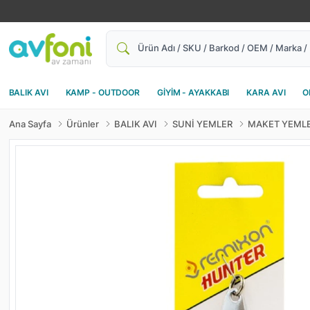
Ara
BALIK AVI
KAMP - OUTDOOR
GİYİM - AYAKKABI
KARA AVI
O
Ana Sayfa
Ürünler
BALIK AVI
SUNİ YEMLER
MAKET YEML