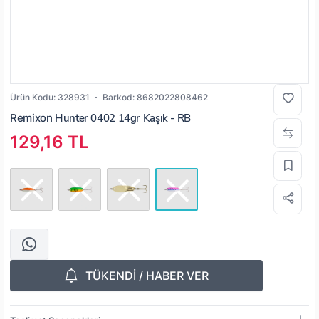
Ürün Kodu:
328931
Barkod:
8682022808462
Remixon
Hunter 0402 14gr Kaşık - RB
129,16 TL
TÜKENDİ / HABER VER