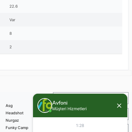
22.6
Var
8
2
İade ve Değişim
Avfoni
Asg
Müşteri Hizmetleri
Headshot
Sipariş ve Teslimat
Nurgaz
1:28
Funky Camp
Teknik Servis Ödemesi