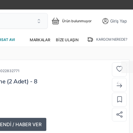
Giriş Yap
Ürün bulunmuyor
KARGOM NEREDE?
MARKALAR
BIZE ULAŞIN
RSAT AVI
022832771
ne (2 Adet) - 8
ENDİ / HABER VER