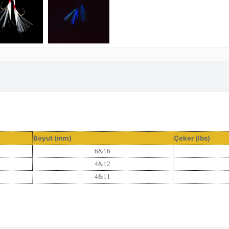
Boyut (mm)
Çeker (lbs)
6&16
4&12
4&11