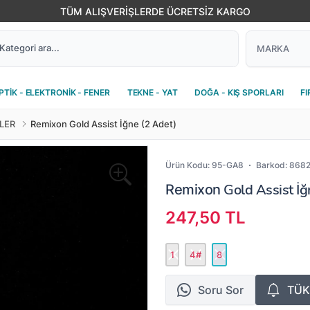
TÜM ALIŞVERİŞLERDE ÜCRETSİZ KARGO
PTİK - ELEKTRONİK - FENER
TEKNE - YAT
DOĞA - KIŞ SPORLARI
FI
LER
Remixon Gold Assist İğne (2 Adet)
Ürün Kodu:
95-GA8
Barkod:
8682
Gold Assist İğ
Remixon
247,50 TL
1
4#
8
Soru Sor
TÜK