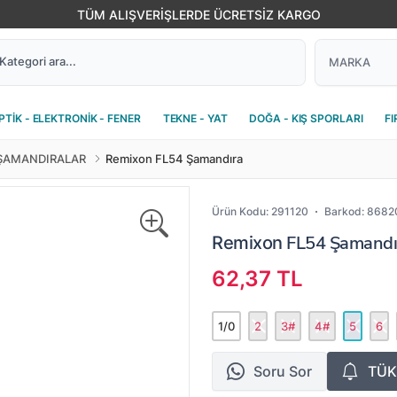
TÜM ALIŞVERİŞLERDE ÜCRETSİZ KARGO
PTİK - ELEKTRONİK - FENER
TEKNE - YAT
DOĞA - KIŞ SPORLARI
FI
ŞAMANDIRALAR
Remixon FL54 Şamandıra
Ürün Kodu:
291120
Barkod:
8682
FL54 Şamandır
Remixon
62,37 TL
1/0
2
3#
4#
5
6
Soru Sor
TÜK