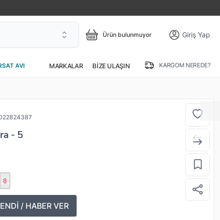
Giriş Yap
Ürün bulunmuyor
KARGOM NEREDE?
MARKALAR
BIZE ULAŞIN
RSAT AVI
022824387
a - 5
8
ENDİ / HABER VER