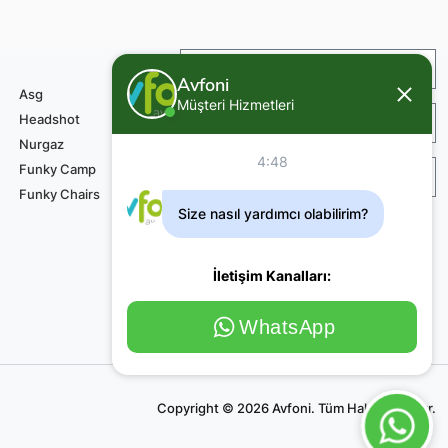
İade ve Değişim
Avfoni
Asg
Müşteri Hizmetleri
Headshot
Sipariş ve Teslimat
Nurgaz
4:48
Funky Camp
Teknik Servis Ödemesi
Funky Chairs
Size nasıl yardımcı olabilirim?
İletişim Kanalları:
WhatsApp
Copyright © 2026 Avfoni. Tüm Haklar Saklıdır.