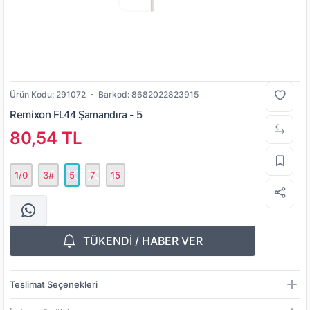
Ürün Kodu:
291072
Barkod:
8682022823915
Remixon
FL44 Şamandıra - 5
80,54 TL
1/0
3#
5
7
15
TÜKENDİ / HABER VER
Teslimat Seçenekleri