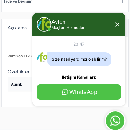
İade ve Değişim
Avfoni
Açıklama
Değerlendirme (0)
Müşteri Hizmetleri
23:47
Remixon FL44 Şamandıra
Size nasıl yardımcı olabilirim?
Özellikler
İletişim Kanalları:
Ağırlık
5
WhatsApp