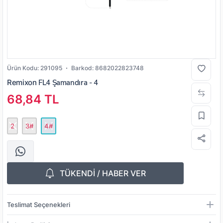
Ürün Kodu:
291095
Barkod:
8682022823748
Remixon
FL4 Şamandıra - 4
68,84 TL
2
3#
4#
TÜKENDİ / HABER VER
Teslimat Seçenekleri