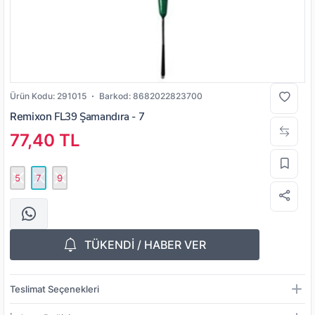
Ürün Kodu:
291015
Barkod:
8682022823700
Remixon
FL39 Şamandıra - 7
77,40 TL
5
7
9
TÜKENDİ / HABER VER
Teslimat Seçenekleri