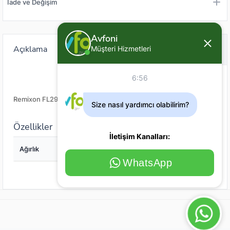
İade ve Değişim
Avfoni
Açıklama
Değerlendirme (0)
Müşteri Hizmetleri
6:56
Remixon FL29 Şamandıra
Size nasıl yardımcı olabilirim?
Özellikler
İletişim Kanalları:
Ağırlık
4
WhatsApp