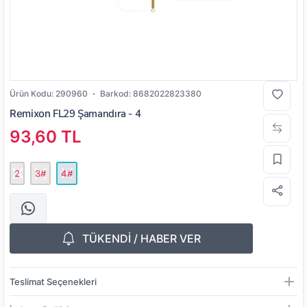
Ürün Kodu:
290960
Barkod:
8682022823380
Remixon
FL29 Şamandıra - 4
93,60 TL
2
3#
4#
TÜKENDİ / HABER VER
Teslimat Seçenekleri