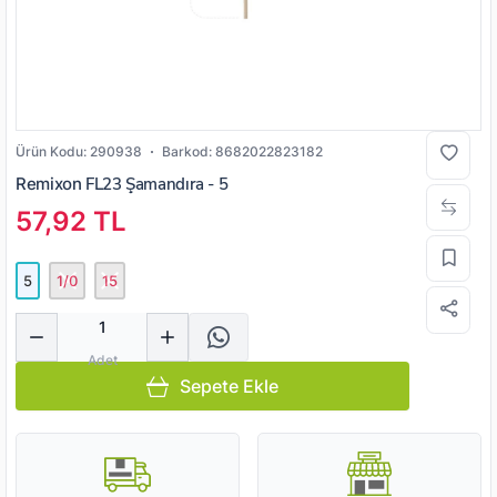
Ürün Kodu:
290938
Barkod:
8682022823182
Remixon
FL23 Şamandıra - 5
57,92 TL
5
1/0
15
Miktar
Adet
Sepete Ekle