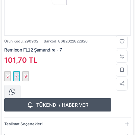
Ürün Kodu:
290902
Barkod:
8682022822826
Remixon
FL12 Şamandıra - 7
101,70 TL
5
7
9
TÜKENDİ / HABER VER
Teslimat Seçenekleri