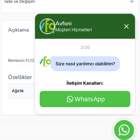
İade ve Değişim
Avfoni
Açıklama
Değerlendirme (0)
Müşteri Hizmetleri
3:06
Remixon FL12 Şamandıra
Size nasıl yardımcı olabilirim?
Özellikler
İletişim Kanalları:
Ağırlık
7
WhatsApp