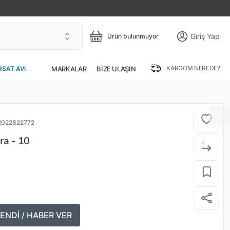
Giriş Yap
Ürün bulunmuyor
KARGOM NEREDE?
MARKALAR
BIZE ULAŞIN
RSAT AVI
2022822772
a - 10
ENDİ / HABER VER