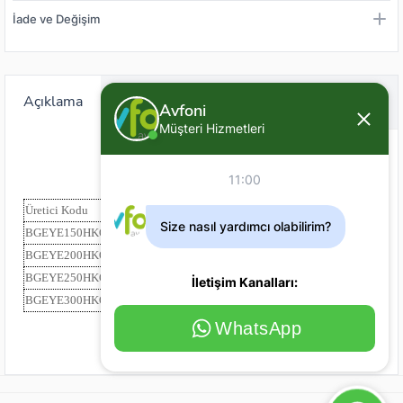
İade ve Değişim
Açıklama
Değerlendirme (0)
Avfoni
Müşteri Hizmetleri
11:00
Üretici Kodu
Barkod Kodu
Renk
Ağırlık (gr)
Size nasıl yardımcı olabilirim?
BGEYE150HKORG
8682022831347
ORANGE
150
BGEYE200HKORG
8682022831354
ORANGE
200
BGEYE250HKORG
8682022831361
ORANGE
250
İletişim Kanalları:
BGEYE300HKORG
8682022831378
ORANGE
300
WhatsApp