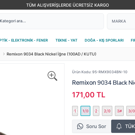
TÜM ALIŞVERİŞLERDE ÜCRETSİZ KARGO
PTİK - ELEKTRONİK - FENER
TEKNE - YAT
DOĞA - KIŞ SPORLARI
FI
Remixon 9034 Black Nickel İğne (100AD / KUTU)
Ürün Kodu:
95-RMX9034BN-10
9034 Black Nic
Remixon
171,00 TL
1
1/0
2
2/0
3#
3/0
Soru Sor
TÜK