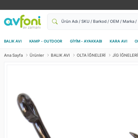
Ara
BALIK AVI
KAMP - OUTDOOR
GİYİM - AYAKKABI
KARA AVI
O
Ana Sayfa
Ürünler
BALIK AVI
OLTA İĞNELERİ
JİG İĞNELERİ