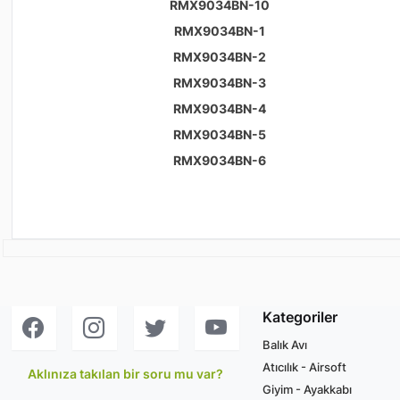
RMX9034BN-10
RMX9034BN-1
RMX9034BN-2
RMX9034BN-3
RMX9034BN-4
RMX9034BN-5
RMX9034BN-6
Kategoriler
Balık Avı
Atıcılık - Airsoft
Aklınıza takılan bir soru mu var?
Giyim - Ayakkabı