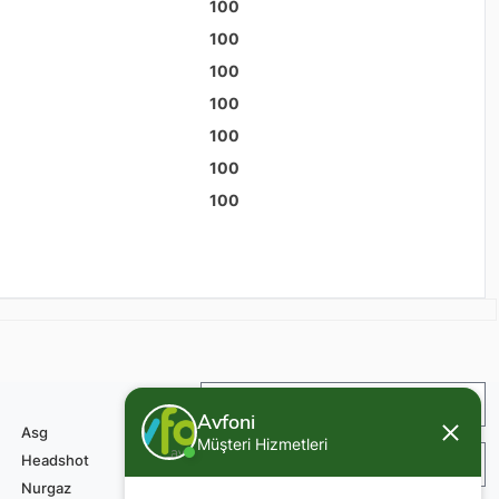
100
100
100
100
100
100
100
İade ve Değişim
Avfoni
Asg
Müşteri Hizmetleri
Headshot
Sipariş ve Teslimat
Nurgaz