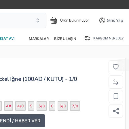
Giriş Yap
Ürün bulunmuyor
KARGOM NEREDE?
MARKALAR
BIZE ULAŞIN
RSAT AVI
kel İğne (100AD / KUTU) - 1/0
4#
4/0
5
5/0
6
6/0
7/0
ENDİ / HABER VER