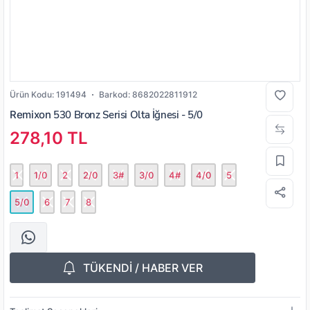
Ürün Kodu:
191494
Barkod:
8682022811912
Remixon
530 Bronz Serisi Olta İğnesi - 5/0
278,10 TL
1
1/0
2
2/0
3#
3/0
4#
4/0
5
5/0
6
7
8
TÜKENDİ / HABER VER