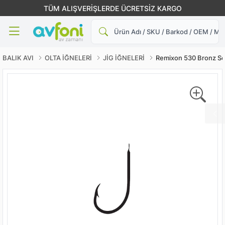
TÜM ALIŞVERİŞLERDE ÜCRETSİZ KARGO
Ara
BALIK AVI
OLTA İĞNELERİ
JİG İĞNELERİ
Remixon 530 Bronz Ser