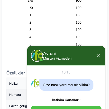
2/0
100
1/0
100
1
100
2
100
3
100
4
100
5
100
6
100
Avfoni
Müşteri Hizmetleri
7
100
Özellikler
10:15
Halka
Yok
Size nasıl yardımcı olabilirim?
Numara
5/0
İletişim Kanalları:
Paket İçeriği
100