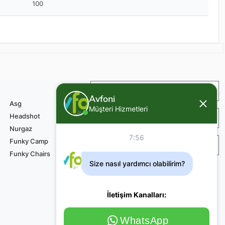
100
İade ve Değişim
Avfoni
Asg
Müşteri Hizmetleri
Headshot
Sipariş ve Teslimat
Nurgaz
7:56
Funky Camp
Teknik Servis Ödemesi
Funky Chairs
Size nasıl yardımcı olabilirim?
İletişim Kanalları:
WhatsApp