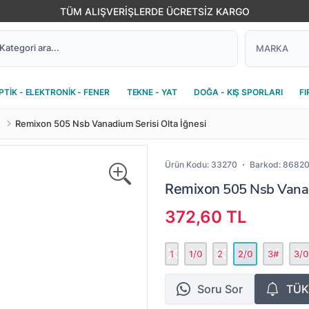
TÜM ALIŞVERİŞLERDE ÜCRETSİZ KARGO
PTİK - ELEKTRONİK - FENER
TEKNE - YAT
DOĞA - KIŞ SPORLARI
FI
Remixon 505 Nsb Vanadium Serisi Olta İğnesi
Ürün Kodu:
33270
Barkod:
86820
505 Nsb Vanadi
Remixon
372,60 TL
1
1/0
2
2/0
3#
3/0
Soru Sor
TÜK