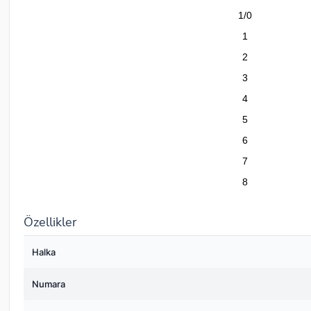
1/0
1
2
3
4
5
6
7
8
Özellikler
Halka
Numara