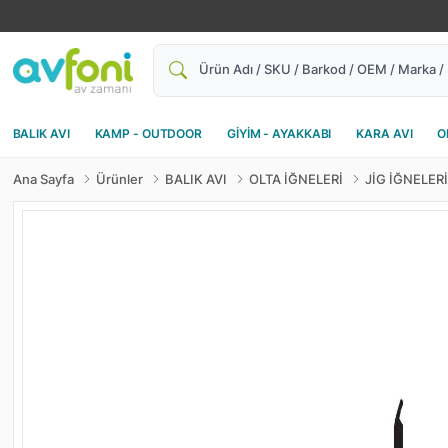
Ara
BALIK AVI
KAMP - OUTDOOR
GİYİM - AYAKKABI
KARA AVI
O
Ana Sayfa
Ürünler
BALIK AVI
OLTA İĞNELERİ
JİG İĞNELERİ