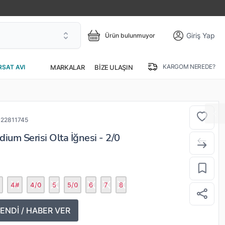
Giriş Yap
Ürün bulunmuyor
KARGOM NEREDE?
MARKALAR
BIZE ULAŞIN
RSAT AVI
22811745
um Serisi Olta İğnesi - 2/0
4#
4/0
5
5/0
6
7
8
ENDİ / HABER VER