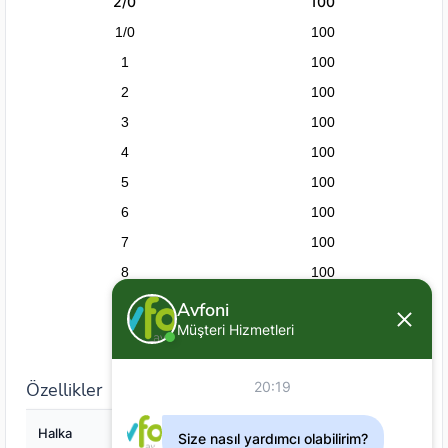
2/0
100
1/0
100
1
100
2
100
3
100
4
100
5
100
6
100
7
100
8
100
9
100
Avfoni
Müşteri Hizmetleri
10
100
Özellikler
20:19
Halka
Yok
Size nasıl yardımcı olabilirim?