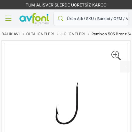
TÜM ALIŞVERİŞLERDE ÜCRETSİZ KARGO
Ara
BALIK AVI
OLTA İĞNELERİ
JİG İĞNELERİ
Remixon 505 Bronz Ser