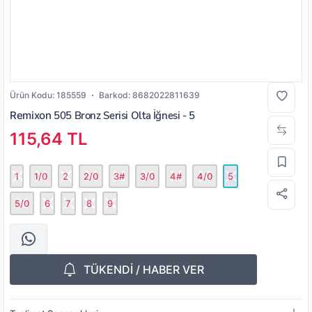
Ürün Kodu:
185559
Barkod:
8682022811639
Remixon
505 Bronz Serisi Olta İğnesi - 5
115,64 TL
1
1/0
2
2/0
3#
3/0
4#
4/0
5
5/0
6
7
8
9
TÜKENDİ / HABER VER