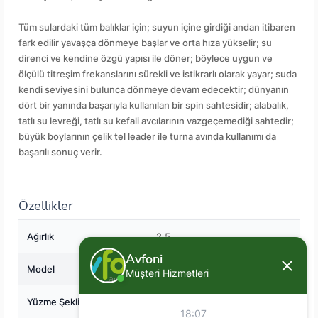
Tüm sulardaki tüm balıklar için; suyun içine girdiği andan itibaren
fark edilir yavaşça dönmeye başlar ve orta hıza yükselir; su
direnci ve kendine özgü yapısı ile döner; böylece uygun ve
ölçülü titreşim frekanslarını sürekli ve istikrarlı olarak yayar; suda
kendi seviyesini bulunca dönmeye devam edecektir; dünyanın
dört bir yanında başarıyla kullanılan bir spin sahtesidir; alabalık,
tatlı su levreği, tatlı su kefali avcılarının vazgeçemediği sahtedir;
büyük boylarının çelik tel leader ile turna avında kullanımı da
başarılı sonuç verir.
Özellikler
Ağırlık
2,5
Avfoni
Model
Sarı
Müşteri Hizmetleri
Yüzme Şekli
Batan (Sinking)
18:07