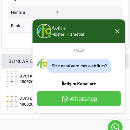
Numara
1
Renk
Kırmızı / Beyaz
Avfoni
Müşteri Hizmetleri
13:46
BUNLAR DA ILGINIZI ÇEKEBILIR
Size nasıl yardımcı olabilirim?
100
,00 TL
AVCI KAŞIK 21 Gr Kaşık Yem
1906201304X
İletişim Kanalları:
100
,00 TL
WhatsApp
AVCI KAŞIK 13gr / 16gr Kaşık Yem
1906201XXX