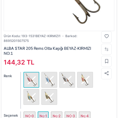
Ürün Kodu:
193-1531BEYAZ-KIRMIZI1
Barkod:
8695201507575
ALBA STAR
205 Rems Olta Kaşığı BEYAZ-KIRMIZI
NO:1
144,32 TL
Renk
Seçenek
NO:0
No:1
No:2
NO:3
No:4