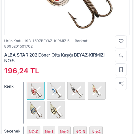
Ürün Kodu:
193-1597BEYAZ-KIRMIZI5
Barkod:
8695201501702
ALBA STAR
202 Döner Olta Kaşığı BEYAZ-KIRMIZI
NO:5
196,24 TL
Renk
Seçenek
NO:0
No:1
No:2
NO:3
No:4