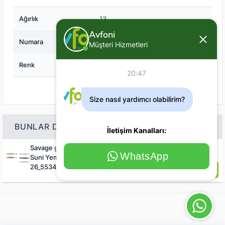
Ağırlık
13
Avfoni
Numara
5
Müşteri Hizmetleri
Renk
Beyaz-Kırmızı
20:47
Size nasıl yardımcı olabilirim?
BUNLAR DA ILGINIZI ÇEKEBILIR
İletişim Kanalları:
Savage gear Seeker Isp 87mm 16g
211
,68 TL
15%
WhatsApp
Suni Yem
26_55343_55347