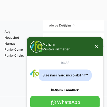
İade ve Değişim
Asg
Headshot
Sipariş ve Teslimat
Avfoni
Nurgaz
Müşteri Hizmetleri
Funky Camp
Teknik Servis Ödemesi
Funky Chairs
19:38
Size nasıl yardımcı olabilirim?
İletişim Kanalları:
WhatsApp
Copyright © 2026 Avfoni. Tüm Haklar Saklıdır.