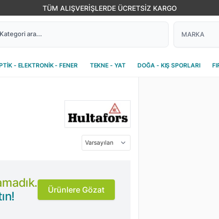
TÜM ALIŞVERİŞLERDE ÜCRETSİZ KARGO
PTİK - ELEKTRONİK - FENER
TEKNE - YAT
DOĞA - KIŞ SPORLARI
FI
lamadık.
Ürünlere Gözat
ın!