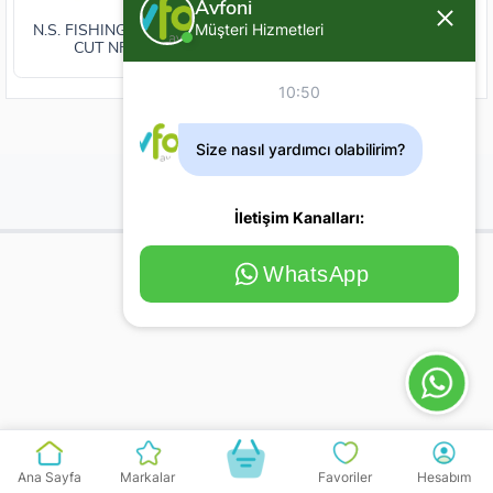
Avfoni
Müşteri Hizmetleri
N.S. FISHING ELDİVEN NO
CUT NFG-003B
10:50
Size nasıl yardımcı olabilirim?
İletişim Kanalları:
WhatsApp
Ana Sayfa
Markalar
Favoriler
Hesabım