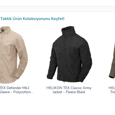
Taktik Ürün Koleksiyonunu Keşfet!
TEX Defender Mk2
HELIKON TEX Classıc Army
HEL
Sleeve - Polycotton
Jacket - Fleece Black
Tr
stop KHAKI