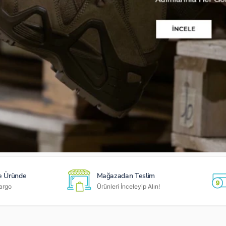
e Üründe
Mağazadan Teslim
argo
Ürünleri İnceleyip Alın!