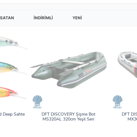
 SATAN
İNDIRIMLI
YENI
d Deep Sahte
DFT DISCOVERY Şişme Bot
DFT DI
MS320AL 320cm Yeşil Seri