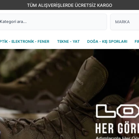
PEŞİN FİYATINA 3 TAKSİT
PTİK - ELEKTRONİK - FENER
TEKNE - YAT
DOĞA - KIŞ SPORLARI
FI