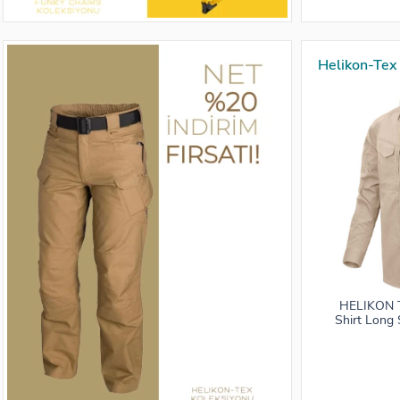
Helikon-Tex 
HELIKON 
Shirt Long 
Rip