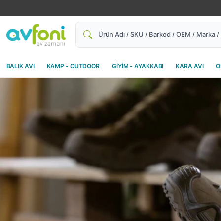
Ara
BALIK AVI
KAMP - OUTDOOR
GİYİM - AYAKKABI
KARA AVI
O