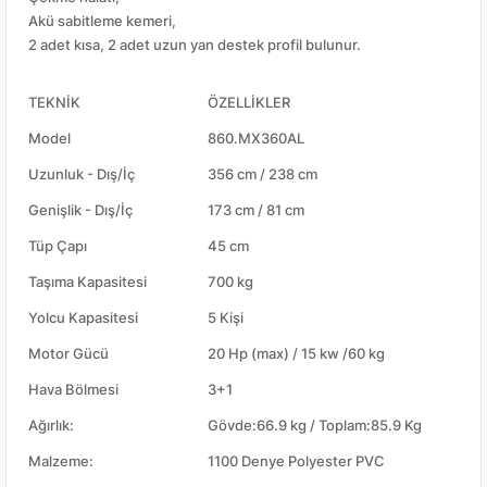
Akü sabitleme kemeri,
2 adet kısa, 2 adet uzun yan destek profil bulunur.
TEKNİK
ÖZELLİKLER
Model
860.MX360AL
Uzunluk - Dış/İç
356 cm / 238 cm
Genişlik - Dış/İç
173 cm / 81 cm
Tüp Çapı
45 cm
Taşıma Kapasitesi
700 kg
Yolcu Kapasitesi
5 Kişi
Motor Gücü
20 Hp (max) / 15 kw /60 kg
Hava Bölmesi
3+1
Ağırlık:
Gövde:66.9 kg / Toplam:85.9 Kg
Malzeme:
1100 Denye Polyester PVC