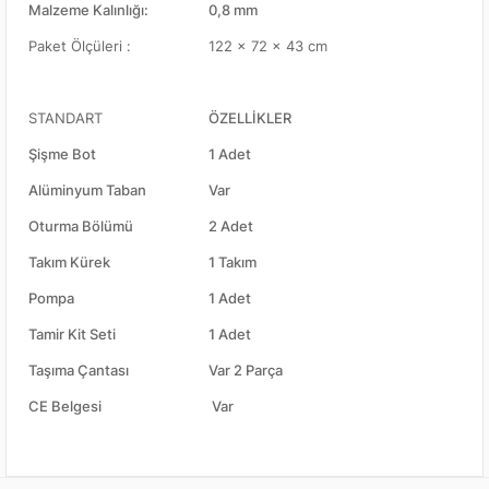
Malzeme Kalınlığı:
0,8 mm
Paket Ölçüleri :
122 x 72 x 43 cm
STANDART
ÖZELLİKLER
Şişme Bot
1 Adet
Alüminyum Taban
Var
Oturma Bölümü
2 Adet
Takım Kürek
1 Takım
Pompa
1 Adet
Tamir Kit Seti
1 Adet
Taşıma Çantası
Var 2 Parça
CE Belgesi
Var