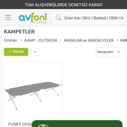
TÜM ALIŞVERİŞLERDE ÜCRETSİZ KARGO
Ara
KAMPETLER
Ürünler
KAMP - OUTDOOR
MASALAR ve SANDALYELER
KA
Filtrele
FUNKY CHAIRS Katlanabilir